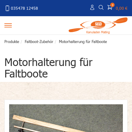
0
035478 12458
0,00 €
Kanuladen Mating
Produkte
Faltboot-Zubehör
Motorhalterung für Faltboote
Motorhalterung für
Faltboote